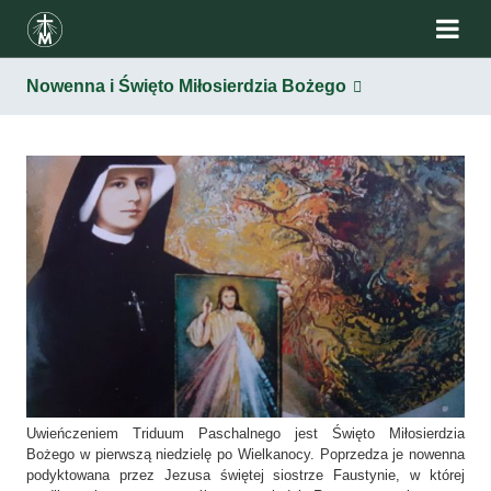
Nowenna i Święto Miłosierdzia Bożego
Uwieńczeniem Triduum Paschalnego jest Święto Miłosierdzia
Bożego w pierwszą niedzielę po Wielkanocy. Poprzedza je nowenna
podyktowana przez Jezusa świętej siostrze Faustynie, w której