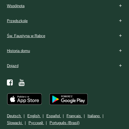
Wspólnota
Przedszkole
Św. Faustyna w Rabce
Historia domu
Dojazd
Deutsch
English
Español
Français
Italiano
Slowacki
Ρусский
Português (Brasil)