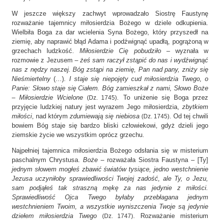
W jeszcze większy zachwyt wprowadzało Siostrę Faustynę
rozważanie tajemnicy miłosierdzia Bożego w dziele odkupienia.
Wielbiła Boga za dar wcielenia Syna Bożego, który przyszedł na
ziemię, aby naprawić błąd Adama i podźwignąć upadłą, pogrążoną w
grzechach ludzkość.
Miłosierdzie Cię pobudziło
– wyznała w
rozmowie z Jezusem –
żeś sam raczył zstąpić do nas i wydźwignąć
nas z nędzy naszej. Bóg zstąpi na ziemię, Pan nad pany, zniży się
Nieśmiertelny
(…).
I staje się niepojęty cud miłosierdzia Twego, o
Panie: Słowo staje się Ciałem. Bóg zamieszkał z nami, Słowo Boże
– Miłosierdzie Wcielone
. To uniżenie się Boga przez
(Dz. 1745)
przyjęcie ludzkiej natury jest wyrazem Jego miłosierdzia,
zbytkiem
miłości
, nad którym
zdumiewają się niebiosa
. Od tej chwili
(Dz. 1745)
bowiem Bóg staje się bardzo bliski człowiekowi, gdyż dzieli jego
ziemskie życie we wszystkim oprócz grzechu.
Najpełniej tajemnica miłosierdzia Bożego odsłania się w misterium
paschalnym Chrystusa.
Boże
– rozważała Siostra Faustyna – [Ty]
jednym słowem mogłeś zbawić światów tysiące, jedno westchnienie
Jezusa uczyniłoby sprawiedliwości Twojej zadość, ale Ty, o Jezu,
sam podjąłeś tak straszną mękę za nas jedynie z miłości.
Sprawiedliwość Ojca Twego byłaby przebłagana jednym
westchnieniem Twoim, a wszystkie wyniszczenia Twoje są jedynie
dziełem miłosierdzia Twego
. Rozważanie misterium
(Dz. 1747)