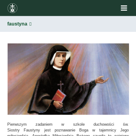
faustyna
Pierwszym zadaniem w szkole duchowości św.
Siostry Faustyny jest poznawanie Boga w tajemnicy Jego
miłosierdzia. Apostołka Miłosierdzia Bożego czyniła to najpierw