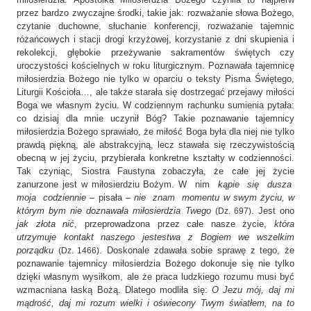
przez bardzo zwyczajne środki, takie jak: rozważanie słowa Bożego,
czytanie duchowne, słuchanie konferencji, rozważanie tajemnic
różańcowych i stacji drogi krzyżowej, korzystanie z dni skupienia i
rekolekcji, głębokie przeżywanie sakramentów świętych czy
uroczystości kościelnych w roku liturgicznym. Poznawała tajemnicę
miłosierdzia Bożego nie tylko w oparciu o teksty Pisma Świętego,
Liturgii Kościoła…, ale także starała się dostrzegać przejawy miłości
Boga we własnym życiu. W codziennym rachunku sumienia pytała:
co dzisiaj dla mnie uczynił Bóg? Takie poznawanie tajemnicy
miłosierdzia Bożego sprawiało, że miłość Boga była dla niej nie tylko
prawdą piękną, ale abstrakcyjną, lecz stawała się rzeczywistością
obecną w jej życiu, przybierała konkretne kształty w codzienności.
Tak czyniąc, Siostra Faustyna zobaczyła, że całe jej życie
zanurzone jest w miłosierdziu Bożym. W nim
kąpie się dusza
moja codziennie
– pisała –
nie znam momentu w swym życiu, w
którym bym nie doznawała miłosierdzia Twego
. Jest ono
(Dz. 697)
jak złota nić
, przeprowadzona przez całe nasze życie,
która
utrzymuje kontakt naszego jestestwa z Bogiem we wszelkim
porządku
. Doskonale zdawała sobie sprawę z tego, że
(Dz. 1466)
poznawanie tajemnicy miłosierdzia Bożego dokonuje się nie tylko
dzięki własnym wysiłkom, ale że praca ludzkiego rozumu musi być
wzmacniana łaską Bożą. Dlatego modliła się:
O Jezu mój, daj mi
mądrość, daj mi rozum wielki i oświecony Twym światłem, na to