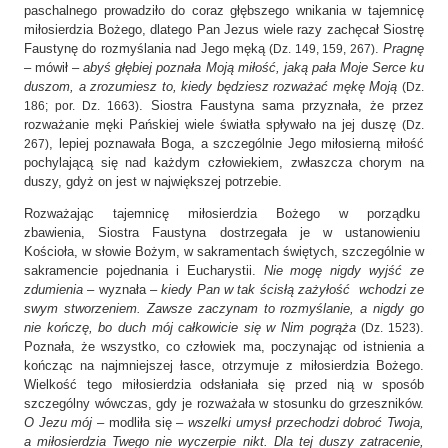
paschalnego prowadziło do coraz głębszego wnikania w tajemnicę
miłosierdzia Bożego, dlatego Pan Jezus wiele razy zachęcał Siostrę
Faustynę do rozmyślania nad Jego męką
.
Pragnę
(Dz. 149, 159, 267)
– mówił –
abyś głębiej poznała Moją miłość, jaką pała Moje Serce ku
duszom, a zrozumiesz to, kiedy będziesz rozważać mękę Moją
(Dz.
. Siostra Faustyna sama przyznała, że przez
186; por. Dz. 1663)
rozważanie męki Pańskiej wiele światła spływało na jej duszę
(Dz.
, lepiej poznawała Boga, a szczególnie Jego miłosierną miłość
267)
pochylającą się nad każdym człowiekiem, zwłaszcza chorym na
duszy, gdyż on jest w największej potrzebie.
Rozważając tajemnicę miłosierdzia Bożego w porządku
zbawienia, Siostra Faustyna dostrzegała je w ustanowieniu
Kościoła, w słowie Bożym, w sakramentach świętych, szczególnie w
sakramencie pojednania i Eucharystii.
Nie mogę nigdy wyjść ze
zdumienia
– wyznała –
kiedy Pan w tak ścisłą zażyłość wchodzi ze
swym stworzeniem. Zawsze zaczynam to rozmyślanie, a nigdy go
nie kończę, bo duch mój całkowicie się w Nim pogrąża
.
(Dz. 1523)
Poznała, że wszystko, co człowiek ma, poczynając od istnienia a
kończąc na najmniejszej łasce, otrzymuje z miłosierdzia Bożego.
Wielkość tego miłosierdzia odsłaniała się przed nią w sposób
szczególny wówczas, gdy je rozważała w stosunku do grzeszników.
O Jezu mój
– modliła się –
wszelki umysł przechodzi dobroć Twoja,
a miłosierdzia Twego nie wyczerpie nikt. Dla tej duszy zatracenie,