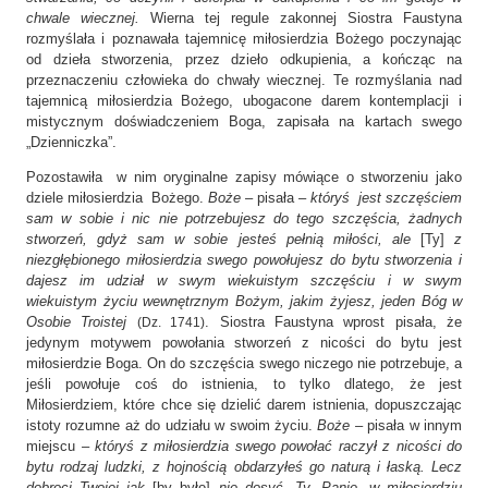
chwale wiecznej.
Wierna tej regule zakonnej Siostra Faustyna
rozmyślała i poznawała tajemnicę miłosierdzia Bożego poczynając
od dzieła stworzenia, przez dzieło odkupienia, a kończąc na
przeznaczeniu człowieka do chwały wiecznej. Te rozmyślania nad
tajemnicą miłosierdzia Bożego, ubogacone darem kontemplacji i
mistycznym doświadczeniem Boga, zapisała na kartach swego
„Dzienniczka”.
Pozostawiła w nim oryginalne zapisy mówiące o stworzeniu jako
dziele miłosierdzia Bożego.
Boże
– pisała –
któryś jest szczęściem
sam w sobie i nic nie potrzebujesz do tego szczęścia, żadnych
stworzeń, gdyż sam w sobie jesteś pełnią miłości, ale
[Ty]
z
niezgłębionego miłosierdzia swego powołujesz do bytu stworzenia i
dajesz im udział w swym wiekuistym szczęściu i w swym
wiekuistym życiu wewnętrznym Bożym, jakim żyjesz, jeden Bóg w
Osobie Troistej
. Siostra Faustyna wprost pisała, że
(Dz. 1741)
jedynym motywem powołania stworzeń z nicości do bytu jest
miłosierdzie Boga. On do szczęścia swego niczego nie potrzebuje, a
jeśli powołuje coś do istnienia, to tylko dlatego, że jest
Miłosierdziem, które chce się dzielić darem istnienia, dopuszczając
istoty rozumne aż do udziału w swoim życiu.
Boże
– pisała w innym
miejscu –
któryś z miłosierdzia swego powołać raczył z nicości do
bytu rodzaj ludzki, z hojnością obdarzyłeś go naturą i łaską. Lecz
dobroci Twojej jak
[by było]
nie dosyć. Ty, Panie, w miłosierdziu