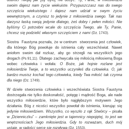
swoim dajesz nam życie wiekuiste. Przypuszczasz nas do swego
szczęścia wiekuistego i dajesz nam udział w swym życiu
wewnętrznym, a czynisz to jedynie z miłosierdzia swego. Tak nas
darzysz łaską swoją jedynie dlatego, żeś dobry i pełen miłości. Nie
byliśmy Ci potrzebni wcale do szczęścia Twego, ale Ty, Panie,
chcesz się podzielić własnym szczęściem z nami
.
(Dz. 1743)
Siostra Faustyna poznała, że w centrum stworzenia jest człowiek,
dla którego Bóg powołuje do istnienia cały wszechświat. Nawet
aniołom swoim dał rozkaz, aby go strzegli na wszystkich jego
drogach
. Dlatego zachwycała się miłością miłosierną Boga
(Ps 91,11)
wobec człowieka i wołała:
O Boże, jak hojnie rozlane jest
miłosierdzie Twoje, a to wszystko uczyniłeś dla człowieka. O, jak
bardzo musisz kochać tego człowieka, kiedy Twa miłość tak czynna
dla niego
.
(Dz. 1749)
W dziele stworzenia człowieka i wszechświata Siostra Faustyna
dostrzegała nie tylko doskonałość, potęgę i mądrość Boga, ale nade
wszystko miłosierdzie, które było najgłębszym motywem Jego
działania. Bóg z nicości wszystko powołał do istnienia, kierując się
jedynie miłosierdziem.
Wszystko, co wyszło z rąk Stwórcy
– pisała
w „Dzienniczku” –
zamknięte jest w tajemnicy niepojętej, to jest we
wnętrznościach Jego miłosierdzia. Gdy to rozważam, duch mój
ustaje, w radości serce się rozpływa
.
(Dz. 1553)