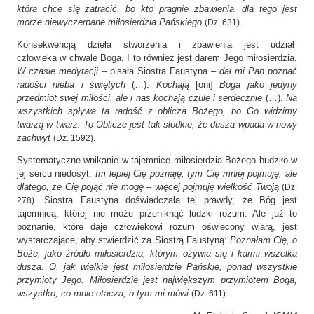
która chce się zatracić, bo kto pragnie zbawienia, dla tego jest
morze niewyczerpane miłosierdzia Pańskiego
.
(Dz. 631)
Konsekwencją dzieła stworzenia i zbawienia jest udział
człowieka w chwale Boga. I to również jest darem Jego miłosierdzia.
W czasie medytacji
– pisała Siostra Faustyna –
dał mi Pan poznać
radości nieba i świętych
(…).
Kochają
[oni]
Boga jako jedyny
przedmiot swej miłości, ale i nas kochają czule i serdecznie
(…).
Na
wszystkich spływa ta radość z oblicza Bożego, bo Go widzimy
twarzą w twarz. To Oblicze jest tak słodkie, że dusza wpada w nowy
zachwyt
.
(Dz. 1592)
Systematyczne wnikanie w tajemnicę miłosierdzia Bożego budziło w
jej sercu niedosyt:
Im lepiej Cię poznaję, tym Cię mniej pojmuję, ale
dlatego, że Cię pojąć nie mogę – więcej pojmuję wielkość Twoją
(Dz.
. Siostra Faustyna doświadczała tej prawdy, że Bóg jest
278)
tajemnicą, której nie może przeniknąć ludzki rozum. Ale już to
poznanie, które daje człowiekowi rozum oświecony wiarą, jest
wystarczające, aby stwierdzić za Siostrą Faustyną:
Poznałam Cię, o
Boże, jako źródło miłosierdzia, którym ożywia się i karmi wszelka
dusza. O, jak wielkie jest miłosierdzie Pańskie, ponad wszystkie
przymioty Jego. Miłosierdzie jest największym przymiotem Boga,
wszystko, co mnie otacza, o tym mi mówi
.
(Dz. 611)