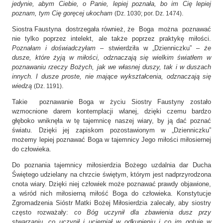
jedynie, abym Ciebie, o Panie, lepiej poznała, bo im Cię lepiej
poznam, tym Cię goręcej ukocham
.
(Dz. 1030; por. Dz. 1474)
Siostra Faustyna dostrzegała również, że Boga można poznawać
nie tylko poprzez intelekt, ale także poprzez praktykę miłości.
Poznałam i doświadczyłam
– stwierdziła w „Dzienniczku” –
że
dusze, które żyją w miłości, odznaczają się wielkim światłem w
poznawaniu rzeczy Bożych, jak we własnej duszy, tak i w duszach
innych. I dusze proste, nie mające wykształcenia, odznaczają się
wiedzą
.
(Dz. 1191)
Takie poznawanie Boga w życiu Siostry Faustyny zostało
wzmocnione darem kontemplacji wlanej, dzięki czemu bardzo
głęboko wniknęła w tę tajemnicę naszej wiary, by ją dać poznać
światu. Dzięki jej zapiskom pozostawionym w „Dzienniczku”
możemy lepiej poznawać Boga w tajemnicy Jego miłości miłosiernej
do człowieka.
Do poznania tajemnicy miłosierdzia Bożego uzdalnia dar Ducha
Świętego udzielany na chrzcie świętym, którym jest nadprzyrodzona
cnota wiary. Dzięki niej człowiek może poznawać prawdy objawione,
a wśród nich miłosierną miłość Boga do człowieka. Konstytucje
Zgromadzenia Sióstr Matki Bożej Miłosierdzia zalecały, aby siostry
często rozważały:
co Bóg uczynił dla zbawienia dusz przy
stwarzaniu, co uczynił i ucierpiał w odkupieniu i co im gotuje w