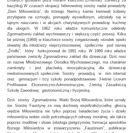
Zmarłych grzebano poza murami klasztoru (cmentarz żołnierzy za
bazyliką).W czasach okupacji hitlerowskiej siostry nadal prowadziły
„Dom Miłosierdzia”, do którego Niemcy karnie kierowali kobiety
przyłapane na szmuglu, pomagały wysiedlonym, udzielały się w
tajnym nauczaniu i w akcjach charytatywnych prowadząc kuchnię
dla ubogich. W 1962 roku władze komunistyczne odebrały
Zgromadzeniu zakład wychowawczy i większą część posesji. Kilka
lat później (1969) w klasztorze siostry zorganizowały ośrodek opieki
otwartej dla młodzieży nieprzystosowanej społecznie pod nazwą
„Źródło”, który funkcjonował do 1991 roku. W 1989 roku władze
państwowe zwróciły Zgromadzeniu zakład dla dziewcząt. Dziś nosi
on nazwę Młodzieżowego Ośrodka Wychowawczego, ma charakter
zamknięty i jest placówką resocjalizacyjną dla dziewcząt
niedostosowanych społecznie. Siostry prowadzą w nim internat
oraz gimnazjum i trzy szkoły ponadpodstawowe: 3-letnie Liceum
Profilowane Ekonomiczno-Administracyjne, 2-letnią Zasadniczą
Szkołę Zawodową: gastronomiczną i fryzjerską.
Dziś siostry Zgromadzenia Matki Bożej Miłosierdzia, które uznały
św. Siostrę Faustynę za swą duchową współzałożycielkę, głoszą
orędzie Miłosierdzia nie tylko poprzez świadectwo życia i dzieło
miłosierdzia wobec osób potrzebujących odnowy moralnej, ale także
poprzez modlitwę i słowo (obsługa pielgrzymów, formacja apostołów
Bożego Miłosierdzia w stowarzyszeniu „Faustinum”, publikacje