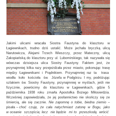
Jakimi ulicami wracała Siostra Faustyna do klasztoru w
Łagiewnikach, trudno dziś ustalić. Może jechała bryczką ulicą
Narutowicza, Alejami Trzech Wieszczy, przez Mateczny, ulicą
Zakopiańską do klasztoru przy ul. Lubomirskiego, tak nazywała się
wówczas dzisiejsza ulica Siostry Faustyny. Faktem jest, że
przynajmniej kilka razy przejeżdżała przez miasto, pokonując trasę
między Łagiewnikami i Prądnikiem. Przynajmniej raz ta trasa
wiodła koło kościoła św. Józefa w Podgórzu. I my, podróżując
szlakiem św. Siostry Faustyny, przynajmniej w myślach, jeśli nie
fizycznie, powrócimy do klasztoru w Łagiewnikach, gdzie 5
października 1938 roku zmarła Apostołka Bożego Miłosierdzia.
Wcześniej zapowiedziała, że jej posłannictwo nie skończy się ze
śmiercią, ale się zacznie.
Nie zapomnę o tobie, biedna ziemio
–
pisała –
choć czuję, że cała natychmiast zatonę w Bogu, jako
w oceanie szczęścia; lecz nie będzie mi to przeszkodą wrócić