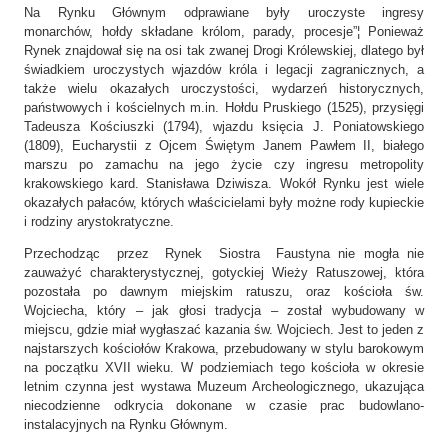
Na Rynku Głównym odprawiane były uroczyste ingresy
monarchów, hołdy składane królom, parady, procesje”¦ Ponieważ
Rynek znajdował się na osi tak zwanej Drogi Królewskiej, dlatego był
świadkiem uroczystych wjazdów króla i legacji zagranicznych, a
także wielu okazałych uroczystości, wydarzeń historycznych,
państwowych i kościelnych m.in. Hołdu Pruskiego (1525), przysięgi
Tadeusza Kościuszki (1794), wjazdu księcia J. Poniatowskiego
(1809), Eucharystii z Ojcem Świętym Janem Pawłem II, białego
marszu po zamachu na jego życie czy ingresu metropolity
krakowskiego kard. Stanisława Dziwisza. Wokół Rynku jest wiele
okazałych pałaców, których właścicielami były możne rody kupieckie
i rodziny arystokratyczne.
Przechodząc przez Rynek Siostra Faustyna nie mogła nie
zauważyć charakterystycznej, gotyckiej Wieży Ratuszowej, która
pozostała po dawnym miejskim ratuszu, oraz kościoła św.
Wojciecha, który – jak głosi tradycja – został wybudowany w
miejscu, gdzie miał wygłaszać kazania św. Wojciech. Jest to jeden z
najstarszych kościołów Krakowa, przebudowany w stylu barokowym
na początku XVII wieku. W podziemiach tego kościoła w okresie
letnim czynna jest wystawa Muzeum Archeologicznego, ukazująca
niecodzienne odkrycia dokonane w czasie prac budowlano-
instalacyjnych na Rynku Głównym.