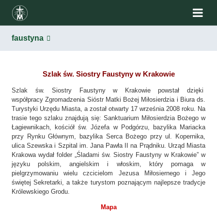
faustyna
Szlak św. Siostry Faustyny w Krakowie
Szlak św. Siostry Faustyny w Krakowie powstał dzięki
współpracy Zgromadzenia Sióstr Matki Bożej Miłosierdzia i Biura ds.
Turystyki Urzędu Miasta, a został otwarty 17 września 2008 roku. Na
trasie tego szlaku znajdują się: Sanktuarium Miłosierdzia Bożego w
Łagiewnikach, kościół św. Józefa w Podgórzu, bazylika Mariacka
przy Rynku Głównym, bazylika Serca Bożego przy ul. Kopernika,
ulica Szewska i Szpital im. Jana Pawła II na Prądniku. Urząd Miasta
Krakowa wydał folder „Śladami św. Siostry Faustyny w Krakowie” w
języku polskim, angielskim i włoskim, który pomaga w
pielgrzymowaniu wielu czcicielom Jezusa Miłosiernego i Jego
świętej Sekretarki, a także turystom poznającym najlepsze tradycje
Królewskiego Grodu.
Mapa