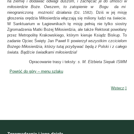
na ziemię i dodawać odwagi duszom, i zachęcać je do ufności w
miłosierdzie Boże. Owszem, to zatopienie w Bogu da mi
nieograniczoną możność działania
. Dziś w jej misję
(Dz. 1582)
głoszenia orędzia Miłosierdzia włączają się miliony ludzi na świecie.
W Sanktuarium w Łagiewnikach tę misję pełnią nie tylko siostry
Zgromadzenia Matki Bożej Miłosierdzia, ale także Rektorat powołany
przez Metropolitę Krakowskiego, którym kieruje Ksiądz Biskup. To
zadanie Ojciec Święty Jan Paweł II powierzył
wszystkim czcicielom
Bożego Miłosierdzia, którzy tutaj przybywać będą z Polski i z całego
świata. Bądźcie świadkami miłosierdzia!
Opracowanie trasy i teksty:
s. M. Elżbieta Siepak ISMM
Powróć do góry – menu szlaku
Wstecz
Zgromadzenie i jego dzieła