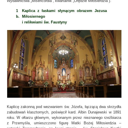
Wydawnictwa „Misericordia”, kwartalnik „Orędzie Miłosierdzia”).
1
Kaplica z łaskami słynącym obrazem Jezusa
b.
Miłosiernego
i relikwiami św. Faustyny
Kaplicę zakonną pod wezwaniem św. Józefa, łączącą dwa skrzydła
zabudowań klasztornych, poświęcił kard. Albin Dunajewski w 1891
roku. W ołtarzu głównym, wykonanym przez nieznanego rzeźbiarza
z Przemyśla, umieszczono figurę Matki Bożej Miłosierdzia –