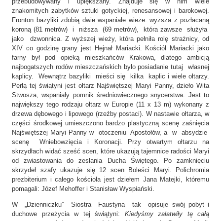
przebudowywany i upiększany. Znajduje się w nim wiele
znakomitych zabytków sztuki gotyckiej, renesansowej i barokowej.
Fronton bazyliki zdobią dwie wspaniałe wieże: wyższa z pozłacaną
koroną (81 metrów) i niższa (69 metrów), która zawsze służyła
jako dzwonnica. Z wyższej wieży, która pełniła rolę strażnicy, od
XIV co godzinę grany jest Hejnał Mariacki. Kościół Mariacki jako
farny był pod opieką mieszkańców Krakowa, dlatego ambicją
najbogatszych rodów mieszczańskich było posiadanie tutaj własnej
kaplicy. Wewnątrz bazyliki mieści się kilka kaplic i wiele ołtarzy.
Perłą tej świątyni jest ołtarz Najświętszej Maryi Panny, dzieło Wita
Stwosza, wspaniały pomnik średniowiecznego snycerstwa. Jest to
największy tego rodzaju ołtarz w Europie (11 x 13 m) wykonany z
drzewa dębowego i lipowego (rzeźby postaci). W nastawie ołtarza, w
części środkowej umieszczono bardzo plastyczną scenę zaśnięcia
Najświętszej Maryi Panny w otoczeniu Apostołów, a w absydzie
scenę Wniebowzięcia i Koronacji. Przy otwartym ołtarzu na
skrzydłach widać sześć scen, które ukazują tajemnice radości Maryi
od zwiastowania do zesłania Ducha Świętego. Po zamknięciu
skrzydeł szafy ukazuje się 12 scen Boleści Maryi. Polichromia
prezbiterium i całego kościoła jest dziełem Jana Matejki, któremu
pomagali: Józef Mehoffer i Stanisław Wyspiański.
W „Dzienniczku” Siostra Faustyna tak opisuje swój pobyt i
duchowe przeżycia w tej świątyni:
Kiedyśmy załatwiły tę całą