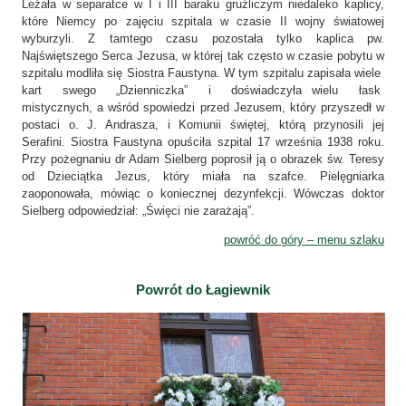
Leżała w separatce w I i III baraku gruźliczym niedaleko kaplicy,
które Niemcy po zajęciu szpitala w czasie II wojny światowej
wyburzyli. Z tamtego czasu pozostała tylko kaplica pw.
Najświętszego Serca Jezusa, w której tak często w czasie pobytu w
szpitalu modliła się Siostra Faustyna. W tym szpitalu zapisała wiele
kart swego „Dzienniczka” i doświadczyła wielu łask
mistycznych, a wśród spowiedzi przed Jezusem, który przyszedł w
postaci o. J. Andrasza, i Komunii świętej, którą przynosili jej
Serafini. Siostra Faustyna opuściła szpital 17 września 1938 roku.
Przy pożegnaniu dr Adam Sielberg poprosił ją o obrazek św. Teresy
od Dzieciątka Jezus, który miała na szafce. Pielęgniarka
zaoponowała, mówiąc o koniecznej dezynfekcji. Wówczas doktor
Sielberg odpowiedział: „Święci nie zarażają”.
powróć do góry – menu szlaku
Powrót do Łagiewnik