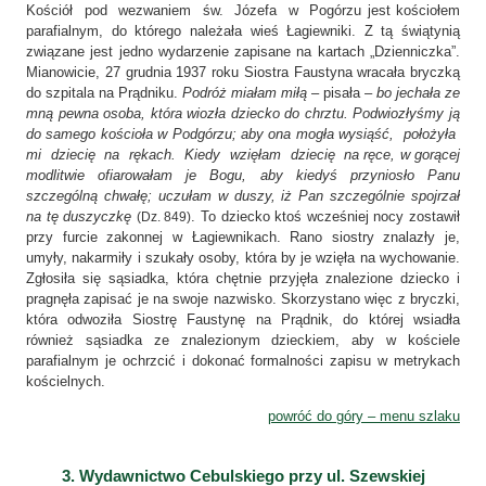
Kościół pod wezwaniem św. Józefa w Pogórzu jest kościołem
parafialnym, do którego należała wieś Łagiewniki. Z tą świątynią
związane jest jedno wydarzenie zapisane na kartach „Dzienniczka”.
Mianowicie, 27 grudnia 1937 roku Siostra Faustyna wracała bryczką
do szpitala na Prądniku.
Podróż miałam miłą
– pisała –
bo jechała ze
mną pewna osoba, która wiozła dziecko do chrztu. Podwiozłyśmy ją
do samego kościoła w Podgórzu; aby ona mogła wysiąść, położyła
mi dziecię na rękach. Kiedy wzięłam dziecię na ręce, w gorącej
modlitwie ofiarowałam je Bogu, aby kiedyś przyniosło Panu
szczególną chwałę; uczułam w duszy, iż Pan szczególnie spojrzał
na tę duszyczkę
. To dziecko ktoś wcześniej nocy zostawił
(Dz. 849)
przy furcie zakonnej w Łagiewnikach. Rano siostry znalazły je,
umyły, nakarmiły i szukały osoby, która by je wzięła na wychowanie.
Zgłosiła się sąsiadka, która chętnie przyjęła znalezione dziecko i
pragnęła zapisać je na swoje nazwisko. Skorzystano więc z bryczki,
która odwoziła Siostrę Faustynę na Prądnik, do której wsiadła
również sąsiadka ze znalezionym dzieckiem, aby w kościele
parafialnym je ochrzcić i dokonać formalności zapisu w metrykach
kościelnych.
powróć do góry – menu szlaku
3. Wydawnictwo Cebulskiego przy ul. Szewskiej