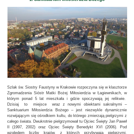
Szlak św. Siostry Faustyny w Krakowie rozpoczyna się w klasztorze
Zgromadzenia Sióstr Matki Bożej Miłosierdzia w Łagiewnikach, w
którym ponad 5 lat mieszkała i gdzie spoczywają jej relikwie.
Dzisiaj to miejsce wraz z nowymi obiektami sakralnymi –
Sanktuarium Miłosierdzia Bożego – jest niezwykle dynamicznie
rozwijającym się ośrodkiem kultu, do którego zmierzają pielgrzymi z
całego świata. Dwukrotnie pielgrzymował tu Ojciec Święty Jan Paweł
II (1997, 2002) oraz Ojciec Święty Benedykt XVI (2006). Pod
względem liczby krajów, z których przybywają pielgrzymi,