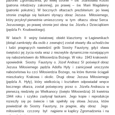
patronki Zgromadzenia, po lewej stronie – św. Stanisława Kostki
(patrona młodzieży zakonnej), po prawej – św. Marii Magdaleny
(patronki pokutnic). W bocznych ołtarzach prezbiterium: po lewej
stronie znajduje się łaskami słynący obraz Jezusa Miłosiernego,
który przykrył pierwotnie umieszczony w tym ołtarzu obraz Serca
Jezusowego, po prawej stronie jest obraz św. Józefa z Dzieciątkiem
(pędzla Fr. Krudowskiego).
W latach II wojny światowej obiekt klasztorny w Łagiewnikach
(dotąd zamknięty dla osób z zewnątrz) został otwarty dla uchodźców
i ludzi pragnących nawiedzić grób Siostry Faustyny, gdyż sława
świętości jej życia rosła wraz z niezwykle dynamicznie rozwijającym
się nabożeństwem do Miłosierdzia Bożego. W roku 1943 krakowski
spowiednik Siostry Faustyny o. Józef Andrasz SI poświęcił obraz
Jezusa Miłosiernego pędzla Adolfa Hyły i zainicjował uroczyste
nabożeństwa ku czci Miłosierdzia Bożego, na które tłumnie ściągali
mieszkańcy Krakowa i okolic. Drugi obraz Jezusa Miłosiernego
(pędzla A. Hyły), który wielkością i kształtem odpowiadał wnęce
bocznego ołtarza, został poświęcony przez o. Józefa Andrasza w
pierwszą niedzielę po Wielkanocy (święto Miłosierdzia) 16 kwietnia
1944 roku i szybko zasłynął łaskami. Jego kopie i reprodukcje
rozeszły się po świecie i tak spełniły się słowa Jezusa, które
powiedział do Siostry Faustyny, że pragnie, aby obraz Jego
miłosierdzia czczony był najpierw w kaplicy Zgromadzenia i na