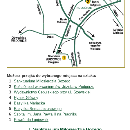
Możesz przejść do wybranego miejsca na szlaku:
1
Sanktuarium Miłosierdzia Bożego
2
Kościół pod wezwaniem św. Józefa w Podgórzu
3
Wydawnictwo Cebulskiego przy ul. Szewskiej
4
Rynek Główny
4
Bazylika Mariacka
5
Bazylika Serca Jezusowego
6
Szpital im. Jana Pawła II na Prądniku
1
Powrót do Łagiewnik
1. Sanktuarium Miłosierdzia Bożego