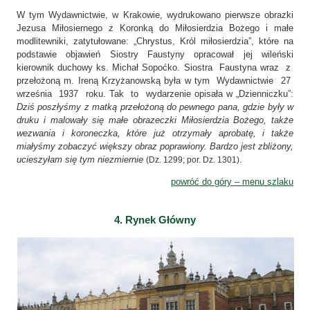
W tym Wydawnictwie, w Krakowie, wydrukowano pierwsze obrazki
Jezusa Miłosiernego z Koronką do Miłosierdzia Bożego i małe
modlitewniki, zatytułowane: „Chrystus, Król miłosierdzia”, które na
podstawie objawień Siostry Faustyny opracował jej wileński
kierownik duchowy ks. Michał Sopoćko. Siostra Faustyna wraz z
przełożoną m. Ireną Krzyżanowską była w tym Wydawnictwie 27
września 1937 roku. Tak to wydarzenie opisała w „Dzienniczku”:
Dziś poszłyśmy z matką przełożoną do pewnego pana, gdzie były w
druku i malowały się małe obrazeczki Miłosierdzia Bożego, także
wezwania i koroneczka, które już otrzymały aprobatę, i także
miałyśmy zobaczyć większy obraz poprawiony. Bardzo jest zbliżony,
ucieszyłam się tym niezmiernie
.
(Dz. 1299; por. Dz. 1301)
powróć do góry – menu szlaku
4. Rynek Główny