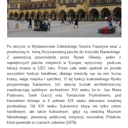
Po wizycie w Wydawnictwie Cebulskiego Siostra Faustyna wraz z
przełożoną m. Ireną Krzyżanowską poszła do kościoła Mariackiego.
Z pewnością przechodziła przez Rynek Główny, jeden z
największych placów miejskich w Europie, wytyczony podczas
lokacji miasta w 1257 roku. Przez całe wieki spełniał on przede
wszystkim funkcje handlowe, dlatego mieściły się na nim liczne
kramy, waga miejska i spichlerz. O tej funkcji krakowskiego Rynku
przypominają Sukiennice. Ich obecny kształt architektoniczny
zawdzięczają wybitnym archirektom XVI wieku (m.in. Jan Maria
Padovano, Santi Gucci) oraz Tomaszowi Prylińskiemu, pod
kierunkiem którego w II połowie XIX wieku dokonano ostatniej
przebudowy. Od XIX wieku Sukiennice służą nie tylko celom
handlowym, ale także kulturalnym, gdyż są siedzibą Muzeum
Narodowego, pierwszej publicznej instytucji muzealnej Polaków,
która powstała w czasach zaborów (1879).