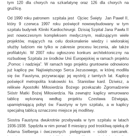
tym 120 dla chorych na szkarlatynę oraz 126 dla chorych na
gruźlicę.
Od 1990 roku patronem szpitala jest Ojciec Święty Jan Paweł II,
który 9 czerwca 1997 roku poświęcił nowowybudowany w tym
szpitalu budynek Kliniki Kardiochirurgii. Dzisiaj Szpital Jana Pawła II
jest nowoczesnym kompleksem medycznym, realizującym wiele
projektów, mających na celu doskonalenie wiedzy i wielorakiej
służby ludziom nie tylko w zakresie procesu leczenia, ale także
profilaktyki. W 2007 roku ogłoszono konkurs architektoniczny na
rozbudowę Szpitala ze środków Unii Europejskiej w ramach projektu
„Pomoc i nadzieja”. W ramach tego projektu gruntownie odnowiono
już kaplicę pw. Najświętszego Serca Jezusowego, w której modliła
się św. Faustyna, przywracając jej wystrój z tamtych lat. Kaplicę
poświęcił metropolita krakowski ks. Stanisław kard. Dziwisz, a
relikwie Apostołki Miłosierdzia Bożego przekazało Zgromadzenie
Sióstr Matki Bożej Miłosierdzia. Na zewnątrz kaplicy wmurowano
tablicę wykonaną według projektu Czesława Dźwigaja,
upamiętniającą pobyt św. Faustyny w tym szpitalu, a w kaplicy
specjalną tablicą oznaczono miejsce jej modlitwy.
Siostra Faustyna dwukrotnie przebywała w tym szpitalu w latach
1936-1938. Spędziła w nim ponad 8 miesięcy pod troskliwą opieką dr
Adama Sielberga i ówczesnych pielęgniarek – sióstr sercanek.