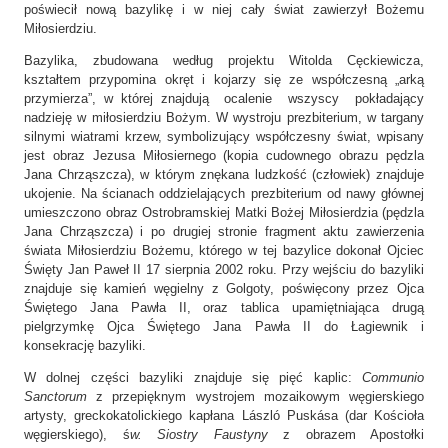
poświecił nową bazylikę i w niej cały świat zawierzył Bożemu
Miłosierdziu.
Bazylika, zbudowana według projektu Witolda Cęckiewicza,
kształtem przypomina okręt i kojarzy się ze współczesną „arką
przymierza”, w której znajdują ocalenie wszyscy pokładający
nadzieję w miłosierdziu Bożym. W wystroju prezbiterium, w targany
silnymi wiatrami krzew, symbolizujący współczesny świat, wpisany
jest obraz Jezusa Miłosiernego (kopia cudownego obrazu pędzla
Jana Chrząszcza), w którym znękana ludzkość (człowiek) znajduje
ukojenie. Na ścianach oddzielających prezbiterium od nawy głównej
umieszczono obraz Ostrobramskiej Matki Bożej Miłosierdzia (pędzla
Jana Chrząszcza) i po drugiej stronie fragment aktu zawierzenia
świata Miłosierdziu Bożemu, którego w tej bazylice dokonał Ojciec
Święty Jan Paweł II 17 sierpnia 2002 roku. Przy wejściu do bazyliki
znajduje się kamień węgielny z Golgoty, poświęcony przez Ojca
Świętego Jana Pawła II, oraz tablica upamiętniająca drugą
pielgrzymkę Ojca Świętego Jana Pawła II do Łagiewnik i
konsekrację bazyliki.
W dolnej części bazyliki znajduje się pięć kaplic:
Communio
Sanctorum
z przepięknym wystrojem mozaikowym węgierskiego
artysty, greckokatolickiego kapłana László Puskása (dar Kościoła
węgierskiego), ś
w. Siostry Faustyny
z obrazem Apostołki