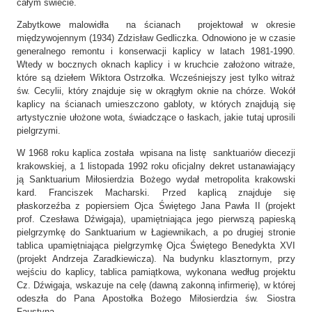
całym świecie.
Zabytkowe malowidła na ścianach projektował w okresie
międzywojennym (1934) Zdzisław Gedliczka. Odnowiono je w czasie
generalnego remontu i konserwacji kaplicy w latach 1981-1990.
Wtedy w bocznych oknach kaplicy i w kruchcie założono witraże,
które są dziełem Wiktora Ostrzołka. Wcześniejszy jest tylko witraż
św. Cecylii, który znajduje się w okrągłym oknie na chórze. Wokół
kaplicy na ścianach umieszczono gabloty, w których znajdują się
artystycznie ułożone wota, świadczące o łaskach, jakie tutaj uprosili
pielgrzymi.
W 1968 roku kaplica została wpisana na listę sanktuariów diecezji
krakowskiej, a 1 listopada 1992 roku oficjalny dekret ustanawiający
ją Sanktuarium Miłosierdzia Bożego wydał metropolita krakowski
kard. Franciszek Macharski. Przed kaplicą znajduje się
płaskorzeźba z popiersiem Ojca Świętego Jana Pawła II (projekt
prof. Czesława Dźwigaja), upamiętniająca jego pierwszą papieską
pielgrzymkę do Sanktuarium w Łagiewnikach, a po drugiej stronie
tablica upamiętniająca pielgrzymkę Ojca Świętego Benedykta XVI
(projekt Andrzeja Zaradkiewicza). Na budynku klasztornym, przy
wejściu do kaplicy, tablica pamiątkowa, wykonana według projektu
Cz. Dźwigaja, wskazuje na celę (dawną zakonną infirmerię), w której
odeszła do Pana Apostołka Bożego Miłosierdzia św. Siostra
Faustyna.