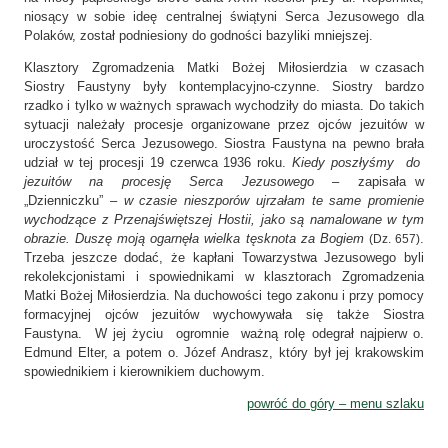
niosący w sobie ideę centralnej świątyni Serca Jezusowego dla
Polaków, został podniesiony do godności bazyliki mniejszej.
Klasztory Zgromadzenia Matki Bożej Miłosierdzia w czasach
Siostry Faustyny były kontemplacyjno-czynne. Siostry bardzo
rzadko i tylko w ważnych sprawach wychodziły do miasta. Do takich
sytuacji należały procesje organizowane przez ojców jezuitów w
uroczystość Serca Jezusowego. Siostra Faustyna na pewno brała
udział w tej procesji 19 czerwca 1936 roku.
Kiedy poszłyśmy do
jezuitów na procesję Serca Jezusowego
– zapisała w
„Dzienniczku” –
w czasie nieszporów ujrzałam te same promienie
wychodzące z Przenajświętszej Hostii, jako są namalowane w tym
obrazie. Duszę moją ogarnęła wielka tęsknota za Bogiem
.
(Dz. 657)
Trzeba jeszcze dodać, że kapłani Towarzystwa Jezusowego byli
rekolekcjonistami i spowiednikami w klasztorach Zgromadzenia
Matki Bożej Miłosierdzia. Na duchowości tego zakonu i przy pomocy
formacyjnej ojców jezuitów wychowywała się także Siostra
Faustyna. W jej życiu ogromnie ważną rolę odegrał najpierw o.
Edmund Elter, a potem o. Józef Andrasz, który był jej krakowskim
spowiednikiem i kierownikiem duchowym.
powróć do góry – menu szlaku