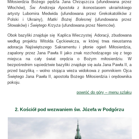
Miłosierdzia Bożego pędzla Jana Chrząszcza (ufundowana przez
Włochów),
Św. Andrzeja Apostoła
z ikonostasem ukraińskiego
artysty Lubomira Medwida (ufundowana przez Grekokatolików z
Polski i Ukrainy),
Matki Bożej Bolesnej
(ufundowana przez
Słowaków) i
Świętego Krzyża
(ufundowana przez Niemców).
Obok bazyliki znajduje się Kaplica Wieczystej Adoracji, zbudowana
według projektu Witolda Cęckiewicza, w której trwa nieustanna
adoracja Najświętszego Sakramentu i płonie ogień Miłosierdzia,
zapalony przez Jana Pawła II jako znak rozchodzącego się z tego
miejsca na cały świat orędzia o Bożym miłosierdziu. W
bezpośrednim sąsiedztwie bazyliki znajduje się aula Jana Pawła II, a
przed bazyliką – wolno stojąca wieża widokowa z pomnikiem Ojca
Świętego Jana Pawła II, apostoła Bożego Miłosierdzia i orędownika
pokoju.
powróć do góry – menu szlaku
2. Kościół pod wezwaniem św. Józefa w Podgórzu