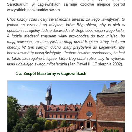
Sanktuarium w Łagiewnikach zajmuje czołowe miejsce pośród
wszystkich sanktuariów świata.
Choć każdy czas i cały świat można uważać za Jego „świątynię”, to
jednak są czasy i są miejsca, które Bóg obiera, aby w nich w
sposób szczególny ludzie doświadczali Jego obecności i Jego łaski.
A ludzie wiedzeni zmysłem wiary przychodzą do tych miejsc, bo
mają pewność, że rzeczywiście stają przed Bogiem, który jest tam
obecny. W tym samym duchu wiary przybyłem do Łagiewnik, aby
konsekrować tę nową świątynię. Jestem bowiem przekonany, że jest
to także szczególne miejsce, które Bóg obrał sobie, aby tu wylewać
łaski udzielając swego miłosierdzia
(Jan Paweł II, 17 sierpnia 2002).
1 a. Zespół klasztorny w Łagiewnikach