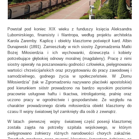
Powstał pod koniec XIX wieku z funduszy księcia Aleksandra
Lubomirskiego, finansisty i filantropa, według projektu architekta
Karola Zaremby. Kaplicę i obiekty klasztorne poświęcił kard. Albin
Dunajewski (1891). Zamieszkały w nich siostry Zgromadzenia Matki
Bożej Miłosierdzia i ich wychowanki, dziewczęta i kobiety
potrzebujące głębokiej odnowy moralnej (magdaleny). Pracę z nimi
siostry opierały na poszanowaniu godności człowieka, pielęgnowaniu
wartości chrześcijańskich oraz przygotowaniu do pracy zawodowej i
samodzielnego, godnego życia w społeczeństwie. W „Domu
Miłosierdzia” (tak w Zgromadzeniu nazywano placówki apostolskie)
pod kierunkiem sióstr prowadzono na bardzo wysokim poziomie
pracownie usługowe haftu i tkactwa, introligatornię, pralnię oraz
uczono pracy w ogrodnictwie i gospodarstwie. Ze względu na
charakter prowadzonego dzieła miłosierdzia obiekt klasztorny do
czasu II wojny światowej był zamknięty dla osób z zewnątrz.
W latach pierwszej wojny światowej część posesji klasztornej
została zajęta na potrzeby szpitala wojskowego, w którym
pielęgnowano żołnierzy różnych narodowości chorych zakaźnie.