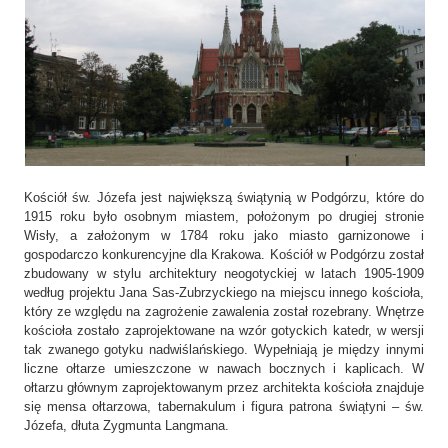
Kościół św. Józefa jest największą świątynią w Podgórzu, które do
1915 roku było osobnym miastem, położonym po drugiej stronie
Wisły, a założonym w 1784 roku jako miasto garnizonowe i
gospodarczo konkurencyjne dla Krakowa. Kościół w Podgórzu został
zbudowany w stylu architektury neogotyckiej w latach 1905-1909
według projektu Jana Sas-Zubrzyckiego na miejscu innego kościoła,
który ze względu na zagrożenie zawalenia został rozebrany. Wnętrze
kościoła zostało zaprojektowane na wzór gotyckich katedr, w wersji
tak zwanego gotyku nadwiślańskiego. Wypełniają je między innymi
liczne ołtarze umieszczone w nawach bocznych i kaplicach. W
ołtarzu głównym zaprojektowanym przez architekta kościoła znajduje
się mensa ołtarzowa, tabernakulum i figura patrona świątyni – św.
Józefa, dłuta Zygmunta Langmana.