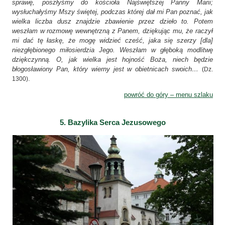
sprawę, poszłyśmy do kościoła Najświętszej Panny Marii;
wysłuchałyśmy Mszy świętej, podczas której dał mi Pan poznać, jak
wielka liczba dusz znajdzie zbawienie przez dzieło to. Potem
weszłam w rozmowę wewnętrzną z Panem, dziękując mu, że raczył
mi dać tę łaskę, że mogę widzieć cześć, jaka się szerzy [dla]
niezgłębionego miłosierdzia Jego. Weszłam w głęboką modlitwę
dziękczynną. O, jak wielka jest hojność Boża, niech będzie
błogosławiony Pan, który wierny jest w obietnicach swoich…
(Dz.
.
1300)
powróć do góry – menu szlaku
5. Bazylika Serca Jezusowego