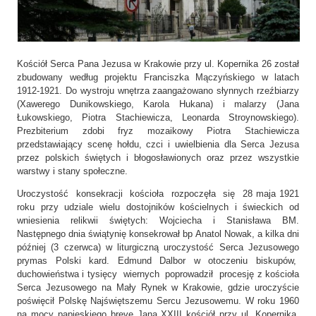
Kościół Serca Pana Jezusa w Krakowie przy ul. Kopernika 26 został
zbudowany według projektu Franciszka Mączyńskiego w latach
1912-1921. Do wystroju wnętrza zaangażowano słynnych rzeźbiarzy
(Xawerego Dunikowskiego, Karola Hukana) i malarzy (Jana
Łukowskiego, Piotra Stachiewicza, Leonarda Stroynowskiego).
Prezbiterium zdobi fryz mozaikowy Piotra Stachiewicza
przedstawiający scenę hołdu, czci i uwielbienia dla Serca Jezusa
przez polskich świętych i błogosławionych oraz przez wszystkie
warstwy i stany społeczne.
Uroczystość konsekracji kościoła rozpoczęła się 28 maja 1921
roku przy udziale wielu dostojników kościelnych i świeckich od
wniesienia relikwii świętych: Wojciecha i Stanisława BM.
Następnego dnia świątynię konsekrował bp Anatol Nowak, a kilka dni
później (3 czerwca) w liturgiczną uroczystość Serca Jezusowego
prymas Polski kard. Edmund Dalbor w otoczeniu biskupów,
duchowieństwa i tysięcy wiernych poprowadził procesję z kościoła
Serca Jezusowego na Mały Rynek w Krakowie, gdzie uroczyście
poświęcił Polskę Najświętszemu Sercu Jezusowemu. W roku 1960
na mocy papieskiego breve Jana XXIII kościół przy ul. Kopernika,