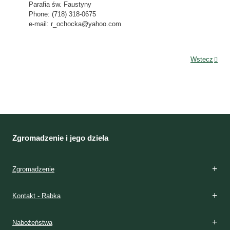
Parafia św. Faustyny
Phone: (718) 318-0675
e-mail: r_ochocka@yahoo.com
Wstecz
Zgromadzenie i jego dzieła
Zgromadzenie
Kontakt - Rabka
Nabożeństwa