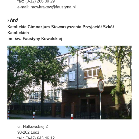
fax: (0-12) 266 30 29
e-mail: mowkrakow@faustyna.pl
ŁÓDŹ
Katolickie Gimnazjum Stowarzyszenia Przyjaciół Szkół
Katolickich
im. św. Faustyny Kowalskiej
ul. Nałkowskiej 2
93-262 Łódź
tel.: (0-42) 643 46 12