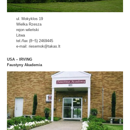
ul. Mokyklos 19
Wielka Rzesza
rejon wileński
Litwa
tel./fax (8~5) 2469445
e-mail: riesemok@takas.lt
USA – IRVING
Faustyny Akademia