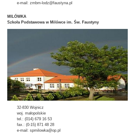
e-mail: zmbm-lodz@faustyna.pl
MILÓWKA
Szkoła Podstawowa w Milówce im. Św. Faustyny
32-830 Wojnicz
woj. małopolskie
tel.: (014) 679 16 53
fax.: (0-15) 871 48 28
e-mail: spmilowka@op.pl