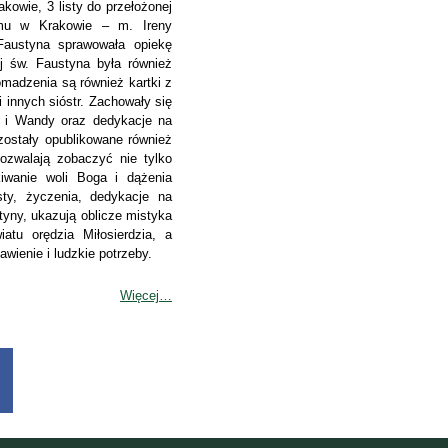
owie, 3 listy do przełożonej
omu w Krakowie – m. Ireny
 Faustyna sprawowała opiekę
ej św. Faustyna była również
omadzenia są również kartki z
 innych sióstr. Zachowały się
lii i Wandy oraz dedykacje na
zostały opublikowane również
pozwalają zobaczyć nie tylko
iwanie woli Boga i dążenia
isty, życzenia, dedykacje na
tyny, ukazują oblicze mistyka
atu orędzia Miłosierdzia, a
wienie i ludzkie potrzeby.
Więcej…