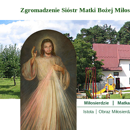
Zgromadzenie Sióstr Matki Bożej Miłos
Miłosierdzie
Matka
Istota
Obraz Miłosierd