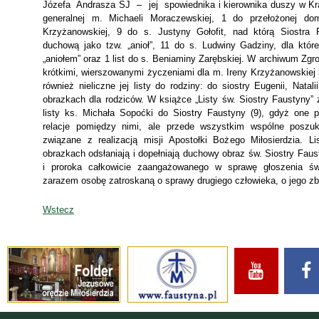
Józefa Andrasza SJ – jej spowiednika i kierownika duszy w Krak
generalnej m. Michaeli Moraczewskiej, 1 do przełożonej d
Krzyżanowskiej, 9 do s. Justyny Gołofit, nad którą Siostra
duchową jako tzw. „anioł”, 11 do s. Ludwiny Gadziny, dla któr
„aniołem” oraz 1 list do s. Beniaminy Zarębskiej. W archiwum Zgr
krótkimi, wierszowanymi życzeniami dla m. Ireny Krzyżanowskiej i
również nieliczne jej listy do rodziny: do siostry Eugenii, Nata
obrazkach dla rodziców. W książce „Listy św. Siostry Faustyny” 
listy ks. Michała Sopoćki do Siostry Faustyny (9), gdyż one 
relacje pomiędzy nimi, ale przede wszystkim wspólne poszuk
związane z realizacją misji Apostołki Bożego Miłosierdzia. L
obrazkach odsłaniają i dopełniają duchowy obraz św. Siostry Faus
i proroka całkowicie zaangażowanego w sprawę głoszenia świ
zarazem osobę zatroskaną o sprawy drugiego człowieka, o jego zba
Wstecz