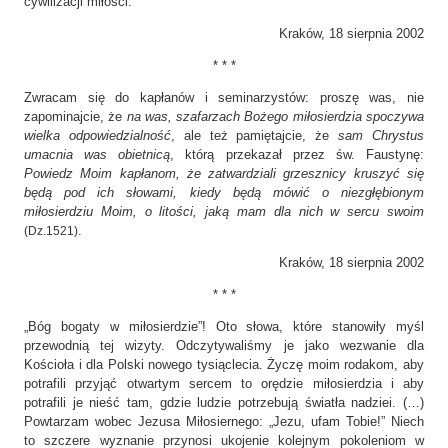
cywilizacji miłości.
Kraków, 18 sierpnia 2002
* * *
Zwracam się do kapłanów i seminarzystów: proszę was, nie
zapominajcie, że
na was, szafarzach Bożego miłosierdzia spoczywa
wielka odpowiedzialność
, ale też pamiętajcie, że
sam Chrystus
umacnia was obietnicą
, którą przekazał przez św. Faustynę:
Powiedz Moim kapłanom, że zatwardziali grzesznicy kruszyć się
będą pod ich słowami, kiedy będą mówić o niezgłębionym
miłosierdziu Moim, o litości, jaką mam dla nich w sercu swoim
.
(Dz.1521)
Kraków, 18 sierpnia 2002
* * *
„Bóg bogaty w miłosierdzie”! Oto słowa, które stanowiły myśl
przewodnią tej wizyty. Odczytywaliśmy je jako wezwanie dla
Kościoła i dla Polski nowego tysiąclecia. Życzę moim rodakom, aby
potrafili przyjąć otwartym sercem to orędzie miłosierdzia i aby
potrafili je nieść tam, gdzie ludzie potrzebują światła nadziei. (…)
Powtarzam wobec Jezusa Miłosiernego: „Jezu, ufam Tobie!” Niech
to szczere wyznanie przynosi ukojenie kolejnym pokoleniom w