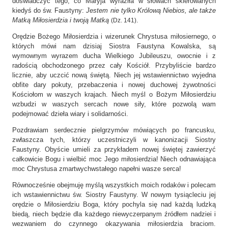
doświadczyć tego, co Maryja wyraziła w słowach skierowanych
kiedyś do św. Faustyny:
Jestem nie tylko Królową Niebios, ale także
Matką Miłosierdzia i twoją Matką
.
(Dz. 141)
Orędzie Bożego Miłosierdzia i wizerunek Chrystusa miłosiernego, o
których mówi nam dzisiaj Siostra Faustyna Kowalska, są
wymownym wyrazem ducha Wielkiego Jubileuszu, owocnie i z
radością obchodzonego przez cały Kościół. Przybyliście bardzo
licznie, aby uczcić nową świętą. Niech jej wstawiennictwo wyjedna
obfite dary pokuty, przebaczenia i nowej duchowej żywotności
Kościołom w waszych krajach. Niech myśl o Bożym Miłosierdziu
wzbudzi w waszych sercach nowe siły, które pozwolą wam
podejmować dzieła wiary i solidarności.
Pozdrawiam serdecznie pielgrzymów mówiących po francusku,
zwłaszcza tych, którzy uczestniczyli w kanonizacji Siostry
Faustyny. Obyście umieli za przykładem nowej świętej zawierzyć
całkowicie Bogu i wielbić moc Jego miłosierdzia! Niech odnawiająca
moc Chrystusa zmartwychwstałego napełni wasze serca!
Równocześnie obejmuję myślą wszystkich moich rodaków i polecam
ich wstawiennictwu św. Siostry Faustyny. W nowym tysiącleciu jej
orędzie o Miłosierdziu Boga, który pochyla się nad każdą ludzką
biedą, niech będzie dla każdego niewyczerpanym źródłem nadziei i
wezwaniem do czynnego okazywania miłosierdzia braciom.