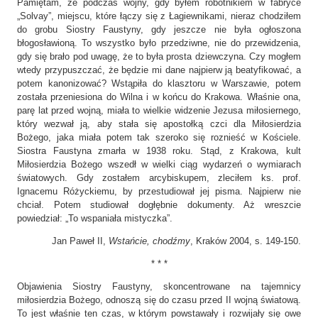
Pamiętam, że podczas wojny, gdy byłem robotnikiem w fabryce
„Solvay”, miejscu, które łączy się z Łagiewnikami, nieraz chodziłem
do grobu Siostry Faustyny, gdy jeszcze nie była ogłoszona
błogosławioną. To wszystko było przedziwne, nie do przewidzenia,
gdy się brało pod uwagę, że to była prosta dziewczyna. Czy mogłem
wtedy przypuszczać, że będzie mi dane najpierw ją beatyfikować, a
potem kanonizować? Wstąpiła do klasztoru w Warszawie, potem
została przeniesiona do Wilna i w końcu do Krakowa. Właśnie ona,
parę lat przed wojną, miała to wielkie widzenie Jezusa miłosiernego,
który wezwał ją, aby stała się apostołką czci dla Miłosierdzia
Bożego, jaka miała potem tak szeroko się roznieść w Kościele.
Siostra Faustyna zmarła w 1938 roku. Stąd, z Krakowa, kult
Miłosierdzia Bożego wszedł w wielki ciąg wydarzeń o wymiarach
światowych. Gdy zostałem arcybiskupem, zleciłem ks. prof.
Ignacemu Różyckiemu, by przestudiował jej pisma. Najpierw nie
chciał. Potem studiował dogłębnie dokumenty. Aż wreszcie
powiedział: „To wspaniała mistyczka”.
Jan Paweł II,
Wstańcie, chodźmy
, Kraków 2004, s. 149-150.
* * *
Objawienia Siostry Faustyny, skoncentrowane na tajemnicy
miłosierdzia Bożego, odnoszą się do czasu przed II wojną światową.
To jest właśnie ten czas, w którym powstawały i rozwijały się owe