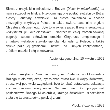
* * *
Słowa z encykliki o miłosierdziu Bożym (
Dives in misericordia
) są
nam szczególnie bliskie. Przypominają one postać służebnicy Bożej
siostry Faustyny Kowalskiej. Ta prosta zakonnica w sposób
szczególny przybliżyła Polsce, a także światu, paschalne orędzie
Chrystusa Miłosiernego. Było to w okresie przed II wojną światową z
wszystkimi jej okrucieństwami. Naprzeciw całej zorganizowanej
pogardy wobec człowieka orędzie Chrystusa umęczonego i
zmartwychwstałego stawało się dla tylu ludzi w Polsce, a także
daleko poza jej granicami, nawet na innych kontynentach,
źródłem nadziei i siłą przetrwania.
Audiencja generalna, 10 kwietnia 1991
* * *
Trzeba pamiętać o Siostrze Faustynie. Posłannictwo Miłosierdzia
Bożego miało swój czas, był to czas straszliwej II wojny światowej,
straszliwej pod wielu względami, była to jakaś ostateczna eskalacja
zła na naszym kontynencie. Na ten czas Bóg przygotował
posłannictwo Bożego Miłosierdzia, którego świadkiem, rzecznikiem
stała się ta prosta córka polskiej ziemi.
Płock, 7 czerwca 1991