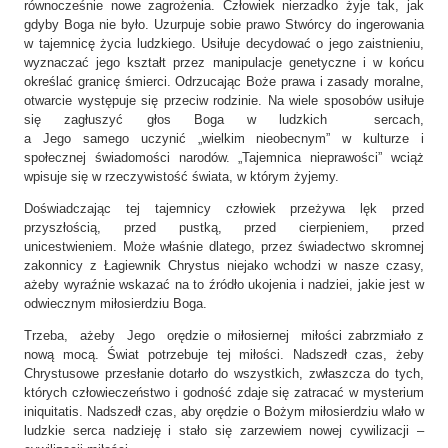
równocześnie nowe zagrożenia. Człowiek nierzadko żyje tak, jak
gdyby Boga nie było. Uzurpuje sobie prawo Stwórcy do ingerowania
w tajemnicę życia ludzkiego. Usiłuje decydować o jego zaistnieniu,
wyznaczać jego kształt przez manipulacje genetyczne i w końcu
określać granicę śmierci. Odrzucając Boże prawa i zasady moralne,
otwarcie występuje się przeciw rodzinie. Na wiele sposobów usiłuje
się zagłuszyć głos Boga w ludzkich sercach,
a Jego samego uczynić „wielkim nieobecnym” w kulturze i
społecznej świadomości narodów. „Tajemnica nieprawości” wciąż
wpisuje się w rzeczywistość świata, w którym żyjemy.
Doświadczając tej tajemnicy człowiek przeżywa lęk przed
przyszłością, przed pustką, przed cierpieniem, przed
unicestwieniem. Może właśnie dlatego, przez świadectwo skromnej
zakonnicy z Łagiewnik Chrystus niejako wchodzi w nasze czasy,
ażeby wyraźnie wskazać na to źródło ukojenia i nadziei, jakie jest w
odwiecznym miłosierdziu Boga.
Trzeba, ażeby Jego orędzie o miłosiernej miłości zabrzmiało z
nową mocą. Świat potrzebuje tej miłości. Nadszedł czas, żeby
Chrystusowe przesłanie dotarło do wszystkich, zwłaszcza do tych,
których człowieczeństwo i godność zdaje się zatracać w mysterium
iniquitatis. Nadszedł czas, aby orędzie o Bożym miłosierdziu wlało w
ludzkie serca nadzieję i stało się zarzewiem nowej cywilizacji –