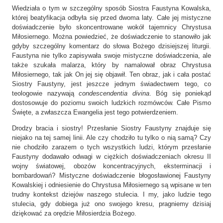
Wiedziała o tym w szczególny sposób Siostra Faustyna Kowalska,
której beatyfikacja odbyła się przed dwoma laty. Całe jej mistyczne
doświadczenie było skoncentrowane wokół tajemnicy Chrystusa
Miłosiernego. Można powiedzieć, że doświadczenie to stanowiło jak
gdyby szczególny komentarz do słowa Bożego dzisiejszej liturgii.
Faustyna nie tylko zapisywała swoje mistyczne doświadczenia, ale
także szukała malarza, który by namalował obraz Chrystusa
Miłosiernego, tak jak On jej się objawił. Ten obraz, jak i cała postać
Siostry Faustyny, jest jeszcze jednym świadectwem tego, co
teologowie nazywają
condescendentia divina
. Bóg się poniekąd
dostosowuje do poziomu swoich ludzkich rozmówców. Całe Pismo
Święte, a zwłaszcza Ewangelia jest tego potwierdzeniem.
Drodzy bracia i siostry! Przesłanie Siostry Faustyny znajduje się
niejako na tej samej linii. Ale czy chodziło tu tylko o nią samą? Czy
nie chodziło zarazem o tych wszystkich ludzi, którym przesłanie
Faustyny dodawało odwagi w ciężkich doświadczeniach okresu II
wojny światowej, obozów koncentracyjnych, eksterminacji i
bombardowań? Mistyczne doświadczenie błogosławionej Faustyny
Kowalskiej i odniesienie do Chrystusa Miłosiernego są wpisane w ten
trudny kontekst dziejów naszego stulecia. I my, jako ludzie tego
stulecia, gdy dobiega już ono swojego kresu, pragniemy dzisiaj
dziękować za orędzie Miłosierdzia Bożego.