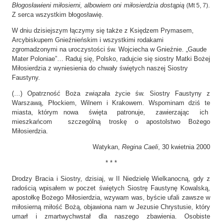
Błogosławieni miłosierni, albowiem oni miłosierdzia dostąpią
.
(Mt 5, 7)
Z serca wszystkim błogosławię.
W dniu dzisiejszym łączymy się także z Księdzem Prymasem,
Arcybiskupem Gnieźnieńskim i wszystkimi rodakami
zgromadzonymi na uroczystości św. Wojciecha w Gnieźnie. „Gaude
Mater Poloniae”… Raduj się, Polsko, radujcie się siostry Matki Bożej
Miłosierdzia z wyniesienia do chwały świętych naszej Siostry
Faustyny.
(…) Opatrzność Boża związała życie św. Siostry Faustyny z
Warszawą, Płockiem, Wilnem i Krakowem. Wspominam dziś te
miasta, którym nowa święta patronuje, zawierzając ich
mieszkańcom szczególną troskę o apostolstwo Bożego
Miłosierdzia.
Watykan,
Regina Caeli
, 30 kwietnia 2000
* * *
Drodzy Bracia i Siostry, dzisiaj, w II Niedzielę Wielkanocną, gdy z
radością wpisałem w poczet świętych Siostrę Faustynę Kowalską,
apostołkę Bożego Miłosierdzia, wzywam was, byście ufali zawsze w
miłosierną miłość Bożą, objawiona nam w Jezusie Chrystusie, który
umarł i zmartwychwstał dla naszego zbawienia. Osobiste