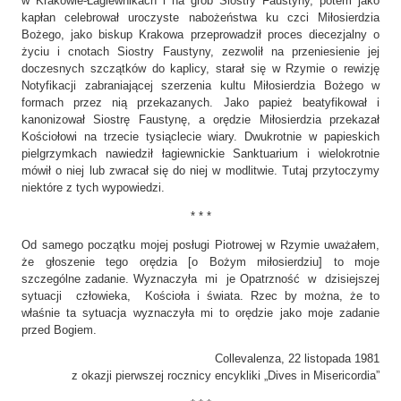
w Krakowie-Łagiewnikach i na grób Siostry Faustyny, potem jako
kapłan celebrował uroczyste nabożeństwa ku czci Miłosierdzia
Bożego, jako biskup Krakowa przeprowadził proces diecezjalny o
życiu i cnotach Siostry Faustyny, zezwolił na przeniesienie jej
doczesnych szczątków do kaplicy, starał się w Rzymie o rewizję
Notyfikacji zabraniającej szerzenia kultu Miłosierdzia Bożego w
formach przez nią przekazanych. Jako papież beatyfikował i
kanonizował Siostrę Faustynę, a orędzie Miłosierdzia przekazał
Kościołowi na trzecie tysiąclecie wiary. Dwukrotnie w papieskich
pielgrzymkach nawiedził łagiewnickie Sanktuarium i wielokrotnie
mówił o niej lub zwracał się do niej w modlitwie. Tutaj przytoczymy
niektóre z tych wypowiedzi.
* * *
Od samego początku mojej posługi Piotrowej w Rzymie uważałem,
że głoszenie tego orędzia [o Bożym miłosierdziu] to moje
szczególne zadanie. Wyznaczyła mi je Opatrzność w dzisiejszej
sytuacji człowieka, Kościoła i świata. Rzec by można, że to
właśnie ta sytuacja wyznaczyła mi to orędzie jako moje zadanie
przed Bogiem.
Collevalenza, 22 listopada 1981
z okazji pierwszej rocznicy encykliki „Dives in Misericordia”