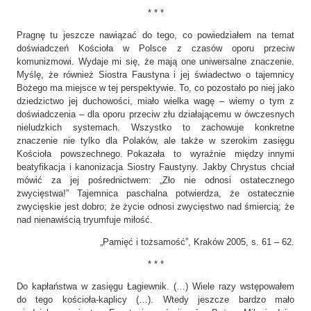
* * *
Pragnę tu jeszcze nawiązać do tego, co powiedziałem na temat
doświadczeń Kościoła w Polsce z czasów oporu przeciw
komunizmowi. Wydaje mi się, że mają one uniwersalne znaczenie.
Myślę, że również Siostra Faustyna i jej świadectwo o tajemnicy
Bożego ma miejsce w tej perspektywie. To, co pozostało po niej jako
dziedzictwo jej duchowości, miało wielka wagę – wiemy o tym z
doświadczenia – dla oporu przeciw złu działającemu w ówczesnych
nieludzkich systemach. Wszystko to zachowuje konkretne
znaczenie nie tylko dla Polaków, ale także w szerokim zasięgu
Kościoła powszechnego. Pokazała to wyraźnie między innymi
beatyfikacja i kanonizacja Siostry Faustyny. Jakby Chrystus chciał
mówić za jej pośrednictwem: „Zło nie odnosi ostatecznego
zwycięstwa!” Tajemnica paschalna potwierdza, że ostatecznie
zwycięskie jest dobro; że życie odnosi zwycięstwo nad śmiercią; że
nad nienawiścią tryumfuje miłość.
„Pamięć i tożsamość”, Kraków 2005, s. 61 – 62.
* * *
Do kapłaństwa w zasięgu Łagiewnik. (…) Wiele razy wstępowałem
do tego kościoła-kaplicy (…). Wtedy jeszcze bardzo mało