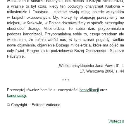
wiedziałem o siostrze Faustynie, coś niecoś o Bożym Miłosierdziu,
a właśnie to był czas, kiedy ten podwójny charyzmat Krakowa –
miłosierdzie i Faustyna – spełniał swoją misję przede wszystkim
w krajach okupowanych. My, którzy tę okupację przeżyliśmy na
miejscu, w Krakowie, w Polsce doznawaliśmy w sposób szczególny
obecności Bożego Miłosierdzia. To sobie dziś przypomniałem
podczas kanonizacji. Przypomniałem sobie to, czego przedtem nie
wiedziałem, że rośnie wśród nas, w tym czasie pogardy, wielkie
nowe objawienie, objawienie Bożego miłosierdzia, które ma pójść na
cały świat. Pragnę za to podziękować Bożej Opatrzności i Siostrze
Faustynie.
„
Wielka encyklopedia Jana Pawła II”, t.
17, Warszawa 2004, s. 44
* * *
Przeczytaj również homilie z uroczystości
beatyfikacji
oraz
kanonizacji.
© Copyright – Editrice Vaticana
Wstecz