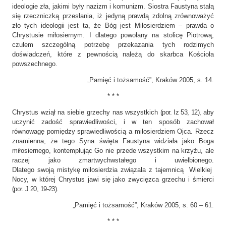
ideologie zła, jakimi były nazizm i komunizm. Siostra Faustyna stałą
się rzeczniczką przesłania, iż jedyną prawdą zdolną zrównoważyć
zło tych ideologii jest ta, że Bóg jest Miłosierdziem – prawda o
Chrystusie miłosiernym. I dlatego powołany na stolicę Piotrową,
czułem szczególną potrzebę przekazania tych rodzimych
doświadczeń, które z pewnością należą do skarbca Kościoła
powszechnego.
„Pamięć i tożsamość”, Kraków 2005, s. 14.
* * *
Chrystus wziął na siebie grzechy nas wszystkich
(por. Iz 53, 12),
aby
uczynić zadość sprawiedliwości, i w ten sposób zachował
równowagę pomiędzy sprawiedliwością a miłosierdziem Ojca. Rzecz
znamienna, że tego Syna święta Faustyna widziała jako Boga
miłosiernego, kontemplując Go nie przede wszystkim na krzyżu, ale
raczej jako zmartwychwstałego i uwielbionego.
Dlatego swoją mistykę miłosierdzia związała z tajemnicą Wielkiej
Nocy, w której Chrystus jawi się jako zwycięzca grzechu i śmierci
(por. J 20, 19-23).
„Pamięć i tożsamość”, Kraków 2005, s. 60 – 61.
* * *