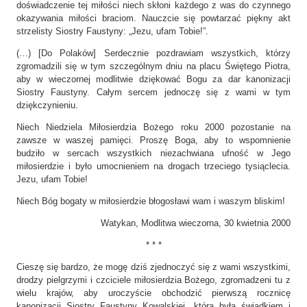
doświadczenie tej miłości niech skłoni każdego z was do czynnego
okazywania miłości braciom. Nauczcie się powtarzać piękny akt
strzelisty Siostry Faustyny: „Jezu, ufam Tobie!”.
(…) [Do Polaków] Serdecznie pozdrawiam wszystkich, którzy
zgromadzili się w tym szczególnym dniu na placu Świętego Piotra,
aby w wieczornej modlitwie dziękować Bogu za dar kanonizacji
Siostry Faustyny. Całym sercem jednoczę się z wami w tym
dziękczynieniu.
Niech Niedziela Miłosierdzia Bożego roku 2000 pozostanie na
zawsze w waszej pamięci. Proszę Boga, aby to wspomnienie
budziło w sercach wszystkich niezachwiana ufność w Jego
miłosierdzie i było umocnieniem na drogach trzeciego tysiąclecia.
Jezu, ufam Tobie!
Niech Bóg bogaty w miłosierdzie błogosławi wam i waszym bliskim!
Watykan, Modlitwa wieczorna, 30 kwietnia 2000
* * *
Cieszę się bardzo, że mogę dziś zjednoczyć się z wami wszystkimi,
drodzy pielgrzymi i czciciele miłosierdzia Bożego, zgromadzeni tu z
wielu krajów, aby uroczyście obchodzić pierwszą rocznicę
kanonizacji Siostry Faustyny Kowalskiej, która była świadkiem i