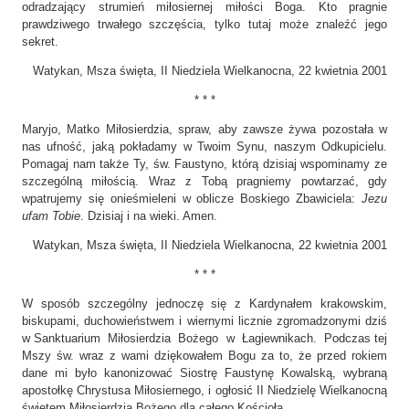
odradzający strumień miłosiernej miłości Boga. Kto pragnie
prawdziwego trwałego szczęścia, tylko tutaj może znaleźć jego
sekret.
Watykan, Msza święta, II Niedziela Wielkanocna, 22 kwietnia 2001
* * *
Maryjo, Matko Miłosierdzia, spraw, aby zawsze żywa pozostała w
nas ufność, jaką pokładamy w Twoim Synu, naszym Odkupicielu.
Pomagaj nam także Ty, św. Faustyno, którą dzisiaj wspominamy ze
szczególną miłością. Wraz z Tobą pragniemy powtarzać, gdy
wpatrujemy się onieśmieleni w oblicze Boskiego Zbawiciela:
Jezu
ufam Tobie
. Dzisiaj i na wieki. Amen.
Watykan, Msza święta, II Niedziela Wielkanocna, 22 kwietnia 2001
* * *
W sposób szczególny jednoczę się z Kardynałem krakowskim,
biskupami, duchowieństwem i wiernymi licznie zgromadzonymi dziś
w Sanktuarium Miłosierdzia Bożego w Łagiewnikach. Podczas tej
Mszy św. wraz z wami dziękowałem Bogu za to, że przed rokiem
dane mi było kanonizować Siostrę Faustynę Kowalską, wybraną
apostołkę Chrystusa Miłosiernego, i ogłosić II Niedzielę Wielkanocną
świętem Miłosierdzia Bożego dla całego Kościoła.