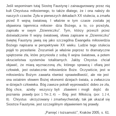
Jeśli wspominam tutaj Siostrę Faustynę i zainaugurowany przez nią
kult Chrystusa miłosiernego, to także dlatego, że i ona należy do
naszych czasów. Żyła w pierwszych dekadach XX stulecia, a zmarła
przed II wojną światową. I właśnie w tym czasie została jej
objawiona tajemnica miłosier- dzia Bożego, a to, co przeżyła,
zapisała w swym „Dzienniczku”. Tym, którzy przeszli przez
doświadczenie II wojny światowej, słowa zapisane w „Dzienniczku”
świętej Faustyny jawią się jako szczególna Ewangelia miłosierdzia
Bożego napisana w perspektywie XX wieku. Ludzie tego stulecia
pojęli to przesłanie. Zrozumieli je właśnie poprzez to dramatyczne
spiętrzenie zła, które przyniosła z sobą II wojna światowa, a potem
okrucieństwa systemów totalitarnych. Jakby Chrystus chciał
objawić, że miarą wyznaczoną złu, którego sprawcą i ofiarą jest
człowiek, jest ostatecznie miłosierdzie Boże. Oczywiście, jest w
miłosierdziu Bożym zawarta również sprawiedliwość, ale nie jest
ona ostatnim słowem Bożej ekonomii dziejach świata, a zwłaszcza
w dziejach człowieka. Bóg zawsze potrafi wyprowadzić dobro ze zła,
Bóg chce, ażeby wszyscy byli zbawieni i mogli dojść do
poznania prawdy
– Bóg jest Miłością
(por. 1 Tm 2, 4)
(por. 1 J 4,
. Chrystus ukrzyżowany i zmartwychwstały, tak jak ukazał się
8)
Siostrze Faustynie, jest szczególnym objawieniem tej prawdy.
„Pamięć i tożsamość”, Kraków 2005, s. 61.