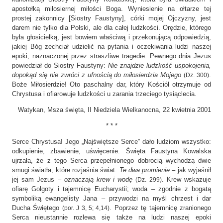
apostołką miłosiernej miłości Boga. Wyniesienie na ołtarze tej
prostej zakonnicy [Siostry Faustyny], córki mojej Ojczyzny, jest
darem nie tylko dla Polski, ale dla całej ludzkości. Orędzie, którego
była głosicielką, jest bowiem właściwą i przekonującą odpowiedzią,
jakiej Bóg zechciał udzielić na pytania i oczekiwania ludzi naszej
epoki, naznaczonej przez straszliwe tragedie. Pewnego dnia Jezus
powiedział do Siostry Faustyny:
Nie znajdzie ludzkość uspokojenia,
dopokąd się nie zwróci z ufnością do miłosierdzia Mojego
.
(Dz. 300)
Boże Miłosierdzie! Oto paschalny dar, który Kościół otrzymuje od
Chrystusa i ofiarowuje ludzkości u zarania trzeciego tysiąclecia.
Watykan, Msza święta, II Niedziela Wielkanocna, 22 kwietnia 2001
* * *
Serce Chrystusa! Jego „Najświętsze Serce” dało ludziom wszystko:
odkupienie, zbawienie, uświęcenie. Święta Faustyna Kowalska
ujrzała, że z tego Serca przepełnionego dobrocią wychodzą dwie
smugi światła, które rozjaśnia świat.
Te dwa promienie
– jak wyjaśnił
jej sam Jezus –
oznaczają krew i wodę
. Krew wskazuje
(Dz. 299)
ofiarę Golgoty i tajemnicę Eucharystii; woda – zgodnie z bogatą
symboliką ewangelisty Jana – przywodzi na myśl chrzest i dar
Ducha Świętego
. Poprzez tę tajemnicę zranionego
(por. J 3, 5; 4,14)
Serca nieustannie rozlewa się także na ludzi naszej epoki