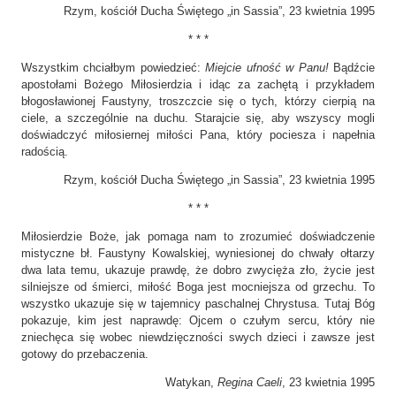
Rzym, kościół Ducha Świętego „in Sassia”, 23 kwietnia 1995
* * *
Wszystkim chciałbym powiedzieć:
Miejcie ufność w Panu!
Bądźcie
apostołami Bożego Miłosierdzia i idąc za zachętą i przykładem
błogosławionej Faustyny, troszczcie się o tych, którzy cierpią na
ciele, a szczególnie na duchu. Starajcie się, aby wszyscy mogli
doświadczyć miłosiernej miłości Pana, który pociesza i napełnia
radością.
Rzym, kościół Ducha Świętego „in Sassia”, 23 kwietnia 1995
* * *
Miłosierdzie Boże, jak pomaga nam to zrozumieć doświadczenie
mistyczne bł. Faustyny Kowalskiej, wyniesionej do chwały ołtarzy
dwa lata temu, ukazuje prawdę, że dobro zwycięża zło, życie jest
silniejsze od śmierci, miłość Boga jest mocniejsza od grzechu. To
wszystko ukazuje się w tajemnicy paschalnej Chrystusa. Tutaj Bóg
pokazuje, kim jest naprawdę: Ojcem o czułym sercu, który nie
zniechęca się wobec niewdzięczności swych dzieci i zawsze jest
gotowy do przebaczenia.
Watykan,
Regina Caeli
, 23 kwietnia 1995