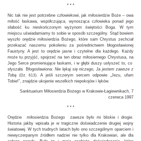
* * *
Nic tak nie jest potrzebne człowiekowi, jak miłosierdzie Boże – owa
miłość łaskawa, współczująca, wynosząca człowieka ponad jego
słabość ku nieskończonym wyżynom świętości Boga. W tym
miejscu uświadamiamy to sobie w sposób szczególny. Stąd bowiem
wyszło orędzie miłosierdzia Bożego, które sam Chrystus zechciał
przekazać naszemu pokoleniu za pośrednictwem błogosławionej
Faustyny. A jest to orędzie jasne i czytelne dla każdego. Każdy
może tu przyjść, spojrzeć na ten obraz miłosiernego Chrystusa, na
Jego Serce promieniujące łaskami, i w głębi duszy usłyszeć to, co
słyszała Błogosławiona:
Nie lękaj się niczego, Ja jestem zawsze z
Tobą
. A jeśli szczerym sercem odpowie „Jezu, ufam
(Dz. 613)
Tobie!”, znajdzie ukojenie wszelkich niepokojów i lęków.
Sanktuarium Miłosierdzia Bożego w Krakowie-Łagiewnikach, 7
czerwca 1997
* * *
Orędzie miłosierdzia Bożego zawsze było mi bliskie i drogie.
Historia jakby wpisała je w tragiczne doświadczenie drugiej wojny
światowej. W tych trudnych latach było ono szczególnym oparciem i
niewyczerpanym źródłem nadziei nie tylko dla Krakowian, ale dla