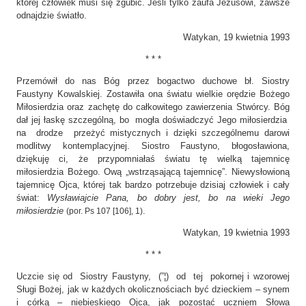
której człowiek musi się zgubić. Jeśli tylko zaufa Jezusowi, zawsze
odnajdzie światło.
Watykan, 19 kwietnia 1993
* * *
Przemówił do nas Bóg przez bogactwo duchowe bł. Siostry
Faustyny Kowalskiej. Zostawiła ona światu wielkie orędzie Bożego
Miłosierdzia oraz zachętę do całkowitego zawierzenia Stwórcy. Bóg
dał jej łaskę szczególną, bo mogła doświadczyć Jego miłosierdzia
na drodze przeżyć mistycznych i dzięki szczególnemu darowi
modlitwy kontemplacyjnej. Siostro Faustyno, błogosławiona,
dziękuję ci, że przypomniałaś światu tę wielką tajemnicę
miłosierdzia Bożego. Ową „wstrząsającą tajemnicę”. Niewysłowioną
tajemnicę Ojca, której tak bardzo potrzebuje dzisiaj człowiek i cały
świat:
Wysławiajcie Pana, bo dobry jest, bo na wieki Jego
miłosierdzie
.
(por. Ps 107 [106], 1)
Watykan, 19 kwietnia 1993
* * *
Uczcie się od Siostry Faustyny, (”¦) od tej pokornej i wzorowej
Sługi Bożej, jak w każdych okolicznościach być dzieckiem – synem
i córką – niebieskiego Ojca, jak pozostać uczniem Słowa