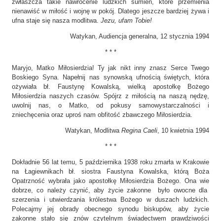
zwłaszcza takie nawrócenie ludzkich sumień, które przemienia
nienawiść w miłość i wojnę w pokój. Dlatego jeszcze bardziej żywa i
ufna staje się nasza modlitwa.
Jezu, ufam Tobie!
Watykan, Audiencja generalna, 12 stycznia 1994
* * *
Maryjo, Matko Miłosierdzia! Ty jak nikt inny znasz Serce Twego
Boskiego Syna. Napełnij nas synowską ufnością świętych, która
ożywiała bł. Faustynę Kowalską, wielką apostołkę Bożego
Miłosierdzia naszych czasów. Spójrz z miłością na naszą nędzę,
uwolnij nas, o Matko, od pokusy samowystarczalności i
zniechęcenia oraz uproś nam obfitość zbawczego Miłosierdzia.
Watykan, Modlitwa
Regina Caeli
, 10 kwietnia 1994
* * *
Dokładnie 56 lat temu, 5 października 1938 roku zmarła w Krakowie
na Łagiewnikach bł. siostra Faustyna Kowalska, którą Boża
Opatrzność wybrała jako apostołkę Miłosierdzia Bożego. Ona wie
dobrze, co należy czynić, aby życie zakonne było owocne dla
szerzenia i utwierdzania królestwa Bożego w duszach ludzkich.
Polecajmy jej obrady obecnego synodu biskupów, aby życie
zakonne stało się znów czytelnym świadectwem prawdziwości