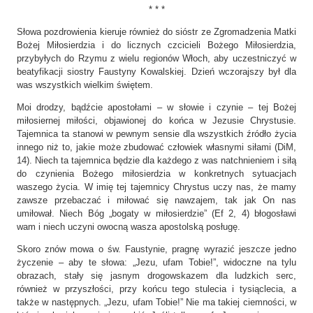
* * *
Słowa pozdrowienia kieruje również do sióstr ze Zgromadzenia Matki
Bożej Miłosierdzia i do licznych czcicieli Bożego Miłosierdzia,
przybyłych do Rzymu z wielu regionów Włoch, aby uczestniczyć w
beatyfikacji siostry Faustyny Kowalskiej. Dzień wczorajszy był dla
was wszystkich wielkim świętem.
Moi drodzy, bądźcie apostołami – w słowie i czynie – tej Bożej
miłosiernej miłości, objawionej do końca w Jezusie Chrystusie.
Tajemnica ta stanowi w pewnym sensie dla wszystkich źródło życia
innego niż to, jakie może zbudować człowiek własnymi siłami (DiM,
14). Niech ta tajemnica będzie dla każdego z was natchnieniem i siłą
do czynienia Bożego miłosierdzia w konkretnych sytuacjach
waszego życia. W imię tej tajemnicy Chrystus uczy nas, że mamy
zawsze przebaczać i miłować się nawzajem, tak jak On nas
umiłował. Niech Bóg „bogaty w miłosierdzie” (Ef 2, 4) błogosławi
wam i niech uczyni owocną wasza apostolską posługę.
Skoro znów mowa o św. Faustynie, pragnę wyrazić jeszcze jedno
życzenie – aby te słowa: „Jezu, ufam Tobie!”, widoczne na tylu
obrazach, stały się jasnym drogowskazem dla ludzkich serc,
również w przyszłości, przy końcu tego stulecia i tysiąclecia, a
także w następnych. „Jezu, ufam Tobie!” Nie ma takiej ciemności, w