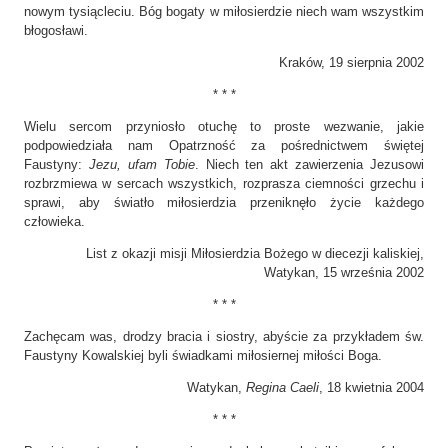
nowym tysiącleciu. Bóg bogaty w miłosierdzie niech wam wszystkim
błogosławi.
Kraków, 19 sierpnia 2002
* * *
Wielu sercom przyniosło otuchę to proste wezwanie, jakie
podpowiedziała nam Opatrzność za pośrednictwem świętej
Faustyny:
Jezu, ufam Tobie
. Niech ten akt zawierzenia Jezusowi
rozbrzmiewa w sercach wszystkich, rozprasza ciemności grzechu i
sprawi, aby światło miłosierdzia przeniknęło życie każdego
człowieka.
List z okazji misji Miłosierdzia Bożego w diecezji kaliskiej,
Watykan, 15 września 2002
* * *
Zachęcam was, drodzy bracia i siostry, abyście za przykładem św.
Faustyny Kowalskiej byli świadkami miłosiernej miłości Boga.
Watykan,
Regina Caeli
, 18 kwietnia 2004
* * *