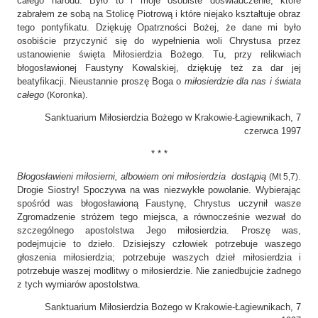
całego narodu. Było to i moje osobiste doświadczenie, które
zabrałem ze sobą na Stolicę Piotrową i które niejako kształtuje obraz
tego pontyfikatu. Dziękuję Opatrzności Bożej, że dane mi było
osobiście przyczynić się do wypełnienia woli Chrystusa przez
ustanowienie święta Miłosierdzia Bożego. Tu, przy relikwiach
błogosławionej Faustyny Kowalskiej, dziękuję też za dar jej
beatyfikacji. Nieustannie proszę Boga o
miłosierdzie dla nas i świata
całego
.
(Koronka)
Sanktuarium Miłosierdzia Bożego w Krakowie-Łagiewnikach, 7
czerwca 1997
* * *
Błogosławieni miłosierni, albowiem oni miłosierdzia dostąpią
.
(Mt 5,7)
Drogie Siostry! Spoczywa na was niezwykłe powołanie. Wybierając
spośród was błogosławioną Faustynę, Chrystus uczynił wasze
Zgromadzenie stróżem tego miejsca, a równocześnie wezwał do
szczególnego apostolstwa Jego miłosierdzia. Proszę was,
podejmujcie to dzieło. Dzisiejszy człowiek potrzebuje waszego
głoszenia miłosierdzia; potrzebuje waszych dzieł miłosierdzia i
potrzebuje waszej modlitwy o miłosierdzie. Nie zaniedbujcie żadnego
z tych wymiarów apostolstwa.
Sanktuarium Miłosierdzia Bożego w Krakowie-Łagiewnikach, 7