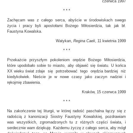
czerwca 1997
* * *
Zachęcam was z całego serca, abyście w środowiskach swego
życia i pracy byli apostołami Bożego Miłosierdzia, tak jak bł.
Faustyna Kowalska.
Watykan,
Regina Caeli
, 11 kwietnia 1999
* * *
Przekażcie przyszłym pokoleniom orędzie Bożego Miłosierdzia,
które upodobało sobie to miasto, aby objawić się światu. U końca
XX wieku świat zdaje się potrzebować tego orędzia bardziej niż
kiedykolwiek. Nieście je w nowe czasy jako zaczyn nadziei i
rękojmię zbawienia.
Kraków, 15 czerwca 1999
* * *
Na zakończenie tej liturgii, w której radość paschalna łączy się z
radością z kanonizacji Siostry Faustyny Kowalskiej, pozdrawiam
was wszystkich, zgromadzonych tu z różnych części świata, i
serdecznie wam dziękuję. Każdemu życzę z całego serca, aby mógł