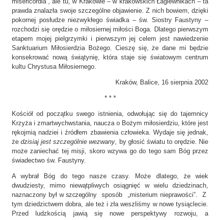
misericordia”, ale tu, w Krakowie – w krakowskich Łagiewnikach – ta
prawda znalazła swoje szczególne objawienie. Z nich bowiem, dzięki
pokornej posłudze niezwykłego świadka – św. Siostry Faustyny –
rozchodzi się orędzie o miłosiernej miłości Boga. Dlatego pierwszym
etapem mojej pielgrzymki i pierwszym jej celem jest nawiedzenie
Sanktuarium Miłosierdzia Bożego. Cieszę się, że dane mi będzie
konsekrować nową świątynię, która staje się światowym centrum
kultu Chrystusa Miłosiernego.
Kraków, Balice, 16 sierpnia 2002
* * *
Kościół od początku swego istnienia, odwołując się do tajemnicy
Krzyża i zmartwychwstania, naucza o Bożym miłosierdziu, które jest
rękojmią nadziei i źródłem zbawienia człowieka. Wydaje się jednak,
że
dzisiaj jest szczególnie wezwany
, by głosić światu to orędzie. Nie
może zaniechać tej misji, skoro wzywa go do tego sam Bóg przez
świadectwo św. Faustyny.
A wybrał Bóg do tego nasze czasy. Może dlatego, że wiek
dwudziesty, mimo niewątpliwych osiągnięć w wielu dziedzinach,
naznaczony był
w szcze
gólny sposób „misterium nieprawości”. Z
tym dziedzictwem dobra, ale też i zła weszliśmy w nowe tysiąclecie.
Przed ludzkością jawią się nowe perspektywy rozwoju, a