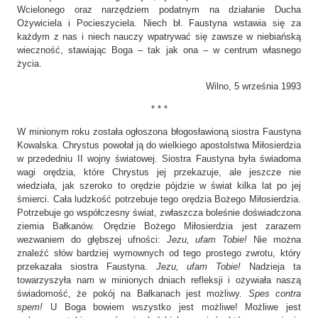
Wcielonego oraz narzędziem podatnym na działanie Ducha
Ożywiciela i Pocieszyciela. Niech bł. Faustyna wstawia się za
każdym z nas i niech nauczy wpatrywać się zawsze w niebiańską
wieczność, stawiając Boga – tak jak ona – w centrum własnego
życia.
Wilno, 5 września 1993
* * *
W minionym roku została ogłoszona błogosławioną siostra Faustyna
Kowalska. Chrystus powołał ją do wielkiego apostolstwa Miłosierdzia
w przededniu II wojny światowej. Siostra Faustyna była świadoma
wagi orędzia, które Chrystus jej przekazuje, ale jeszcze nie
wiedziała, jak szeroko to orędzie pójdzie w świat kilka lat po jej
śmierci. Cała ludzkość potrzebuje tego orędzia Bożego Miłosierdzia.
Potrzebuje go współczesny świat, zwłaszcza boleśnie doświadczona
ziemia Bałkanów. Orędzie Bożego Miłosierdzia jest zarazem
wezwaniem do głębszej ufności:
Jezu, ufam Tobie!
Nie można
znaleźć słów bardziej wymownych od tego prostego zwrotu, który
przekazała siostra Faustyna.
Jezu, ufam Tobie!
Nadzieja ta
towarzyszyła nam w minionych dniach refleksji i ożywiała naszą
świadomość, że pokój na Bałkanach jest możliwy.
Spes contra
spem!
U Boga bowiem wszystko jest możliwe! Możliwe jest