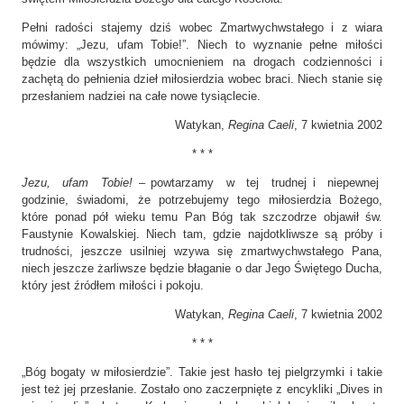
Pełni radości stajemy dziś wobec Zmartwychwstałego i z wiara
mówimy: „Jezu, ufam Tobie!”. Niech to wyznanie pełne miłości
będzie dla wszystkich umocnieniem na drogach codzienności i
zachętą do pełnienia dzieł miłosierdzia wobec braci. Niech stanie się
przesłaniem nadziei na całe nowe tysiąclecie.
Watykan,
Regina Caeli
, 7 kwietnia 2002
* * *
Jezu, ufam Tobie!
– powtarzamy w tej trudnej i niepewnej
godzinie, świadomi, że potrzebujemy tego miłosierdzia Bożego,
które ponad pół wieku temu Pan Bóg tak szczodrze objawił św.
Faustynie Kowalskiej. Niech tam, gdzie najdotkliwsze są próby i
trudności, jeszcze usilniej wzywa się zmartwychwstałego Pana,
niech jeszcze żarliwsze będzie błaganie o dar Jego Świętego Ducha,
który jest źródłem miłości i pokoju.
Watykan,
Regina Caeli
, 7 kwietnia 2002
* * *
„Bóg bogaty w miłosierdzie”. Takie jest hasło tej pielgrzymki i takie
jest też jej przesłanie. Zostało ono zaczerpnięte z encykliki „Dives in