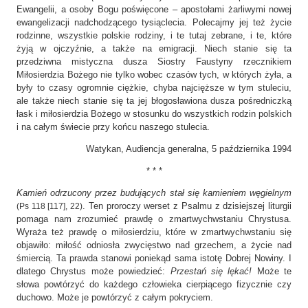
Ewangelii, a osoby Bogu poświęcone – apostołami żarliwymi nowej
ewangelizacji nadchodzącego tysiąclecia. Polecajmy jej też życie
rodzinne, wszystkie polskie rodziny, i te tutaj zebrane, i te, które
żyją w ojczyźnie, a także na emigracji. Niech stanie się ta
przedziwna mistyczna dusza Siostry Faustyny rzecznikiem
Miłosierdzia Bożego nie tylko wobec czasów tych, w których żyła, a
były to czasy ogromnie ciężkie, chyba najcięższe w tym stuleciu,
ale także niech stanie się ta jej błogosławiona dusza pośredniczką
łask i miłosierdzia Bożego w stosunku do wszystkich rodzin polskich
i na całym świecie przy końcu naszego stulecia.
Watykan, Audiencja generalna, 5 października 1994
* * *
Kamień odrzucony przez budujących stał się kamieniem węgielnym
. Ten proroczy werset z Psalmu z dzisiejszej liturgii
(Ps 118 [117], 22)
pomaga nam zrozumieć prawdę o zmartwychwstaniu Chrystusa.
Wyraża też prawdę o miłosierdziu, które w zmartwychwstaniu się
objawiło: miłość odniosła zwycięstwo nad grzechem, a życie nad
śmiercią. Ta prawda stanowi poniekąd sama istotę Dobrej Nowiny. I
dlatego Chrystus może powiedzieć:
Przestań się lękać!
Może te
słowa powtórzyć do każdego człowieka cierpiącego fizycznie czy
duchowo. Może je powtórzyć z całym pokryciem.